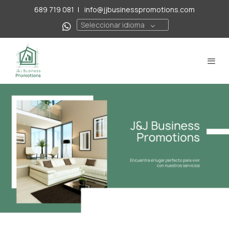
689 719 081
|
info@jjbusinesspromotions.com
Seleccionar idioma