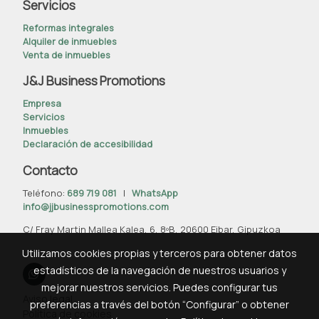
Servicios
Reformas integrales
Alquiler de inmuebles
Venta de inmuebles
J&J Business Promotions
Empresa
Servicios
Inmuebles
Declaración de accesibilidad
Contacto
Teléfono:
689 719 081
|
WhatsApp
info@jjbusinesspromotions.com
C/ Fray Martin Mallea Kalea, 6, 8ºB, 20600 Eibar, Gipuzkoa
Utilizamos cookies propias y terceros para obtener datos
estadísticos de la navegación de nuestros usuarios y
mejorar nuestros servicios. Puedes configurar tus
Aviso legal
preferencias a través del botón “Configurar” o obtener
Política de cookies